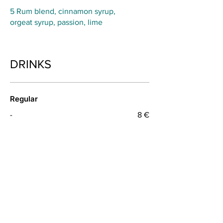
5 Rum blend, cinnamon syrup,
orgeat syrup, passion, lime
DRINKS
Regular
-
8 €
Special
-
10 €
Premium
-
12 €